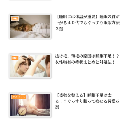
【睡眠には体温が重要】睡眠の質が
睡眠
下がる４０代でもぐっすり眠る方法
３選
抜け毛、薄毛の原因は睡眠不足！？
睡眠
女性特有の症状まとめと対処法！
【姿勢を整える】睡眠不足は太
ダイエット
る！？ぐっすり眠って痩せる習慣６
選