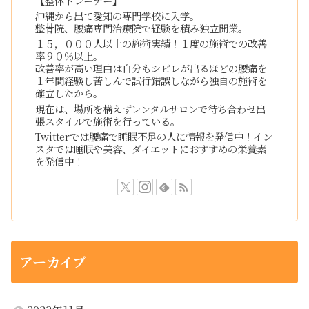
【整体トレーナー】
沖縄から出て愛知の専門学校に入学。
整骨院、腰痛専門治療院で経験を積み独立開業。
１５，０００人以上の施術実績！１度の施術での改善
率９０％以上。
改善率が高い理由は自分もシビレが出るほどの腰痛を
１年間経験し苦しんで試行錯誤しながら独自の施術を
確立したから。
現在は、場所を構えずレンタルサロンで待ち合わせ出
張スタイルで施術を行っている。
Twitterでは腰痛で睡眠不足の人に情報を発信中！イン
スタでは睡眠や美容、ダイエットにおすすめの栄養素
を発信中！
アーカイブ